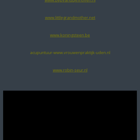
www.littlegrandmother.net
www.koningsteen.be
acupuntuur-www.vrouwenpraktijk-uden.nl
www.robin-seur.nl