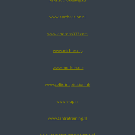
www.earth-vision.nl
www.andreas333.com
www.michon.org
www.modron.org
www.
celtic-inspiration.nl/
www.v-up.nl
www.tantratraining.nl
www.genietenvanmeditatie.nl