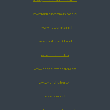
www.tantraincommunicatie.nl
www.natuurlijkzijn.nl
www.devlindercirkel.nl
www.inner-touch.nl
www.joosbouwmeester.com
www.marjahuibers.nl
www.shala.nl
www.bepvanduijnhoven.nl