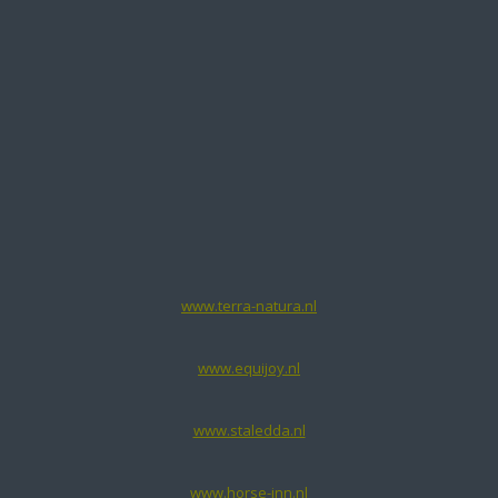
www.terra-natura.nl
www.equijoy.nl
www.staledda.nl
www.horse-inn.nl