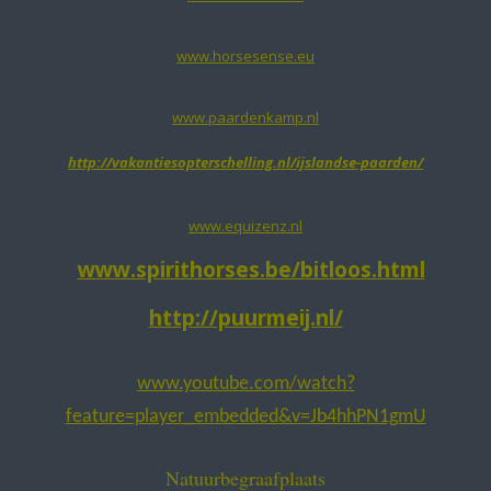
www.horsesense.eu
www.paardenkamp.nl
http://vakantiesopterschelling.nl/ijslandse-paarden/
www.equizenz.nl
www.spirithorses.be/bitloos.html
http://puurmeij.nl/
www.youtube.com/watch?
feature=player_embedded&v=Jb4hhPN1gmU
Natuurbegraafplaats