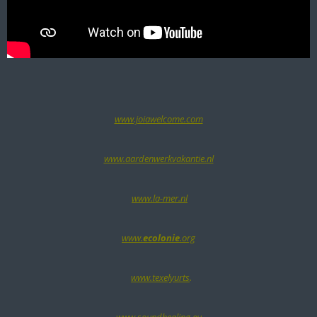
www.joiawelcome.com
www.aardenwerkvakantie.nl
www.la-mer.nl
www.­
ecolonie
.­org
www.texelyurts
.
www.soundhealing.eu